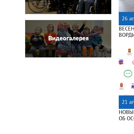
26 а
ВЕСЕ
ВОРД
Видеогалерея
21 а
НОВЫ
ОБ О