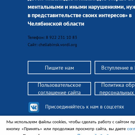
ментальными и иными нарушениями, н
в представительстве своих интересов» в
Челябинской области
Телефон: 8 922 231 10 83
Сайт: cheliabinsk.vordi.org
Пишите нам
Вступление в
Пользовательское
Политика обр
соглашение сайта
персональных
Присоединяйтесь к нам в соцсетях
© 2018 РО ВОРДИ Челябинской области— помощь род
Мы используем файлы cookies, чтобы сделать работу с сайтом пр
законным представителям инвалидов 18+, нуждающих
Законодательство, поддержка, консультации, обществ
сог
кнопку «Принять» или продолжая просмотр сайта, вы даете