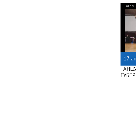
17 а
ТАНЦ
ГУБЕ