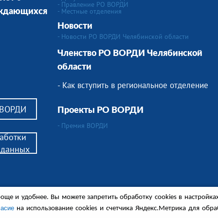
- Правление РО ВОРДИ
-
Местные отделения
уждающихся
Новости
- Новости РО ВОРДИ Челябинской области
Членство РО ВОРДИ Челябинской
области
- Как вступить в региональное отделение
 ВОРДИ
Проекты РО ВОРДИ
- Премия ВОРДИ
аботки
 данных
ителям детей-инвалидов,
още и удобнее. Вы можете запретить обработку сookies в настройка
ся в сопровождении.
енные обсуждения и другие материалы.
ласие
на использование cookies и счетчика Яндекс.Метрика для обр