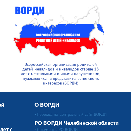
Всероссийская организация родителей
детей-инвалидов и инвалидов старше 18
лет с ментальными и иными нарушениями,
нуждающихся в представительстве своих
интересов (ВОРДИ)
ой
О ВОРДИ
- Переход на центральный сайт ВОРДИ
РО ВОРДИ Челябинской области
- Документы РО ВОРДИ
лет с