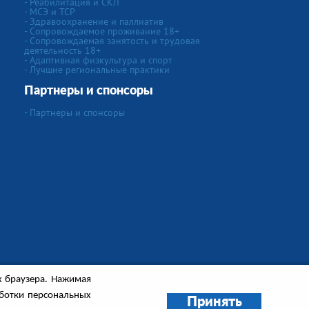
- Реабилитация и СКЛ
- МСЭ и ТСР
- Здравоохранение и паллиатив
- Сопровождаемое проживание 18+
- Сопровождаемая занятость и трудовая
деятельность 18+
- Адаптивная физкультура и спорт
- Лучшие региональные практики
Партнеры и спонсоры
- Партнеры и спонсоры
х браузера. Нажимая
аботки персональных
Принять